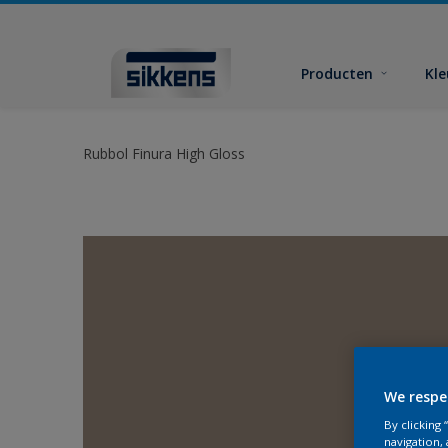
Producten
Kl
Rubbol Finura High Gloss
We respe
By clicking
navigation, 