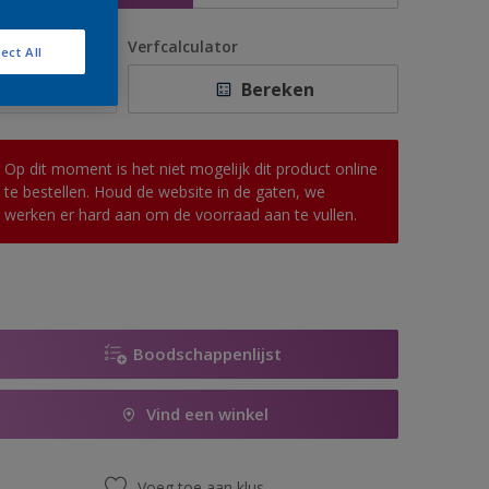
antal
Verfcalculator
ect All
Bereken
Op dit moment is het niet mogelijk dit product online
te bestellen. Houd de website in de gaten, we
werken er hard aan om de voorraad aan te vullen.
Boodschappenlijst
Vind een winkel
Voeg toe aan klus