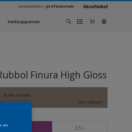
consumenten
professionals
Verkooppunten
Rubbol Finura High Gloss
Brave Ground
Kleur wijzigen
rootte
e site
1 L
2,5 L