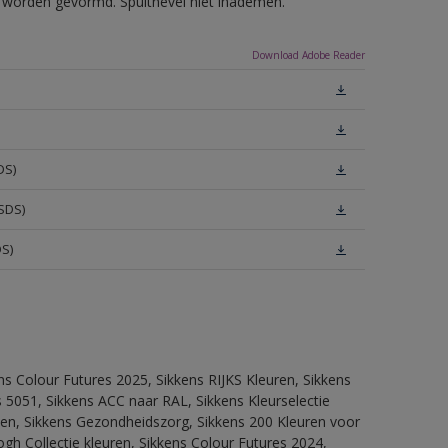
ls worden gevormd. Spuitnevel niet inademen.
Download Adobe Reader
DS)
SDS)
DS)
ns Colour Futures 2025, Sikkens RIJKS Kleuren, Sikkens
 5051, Sikkens ACC naar RAL, Sikkens Kleurselectie
itten, Sikkens Gezondheidszorg, Sikkens 200 Kleuren voor
ogh Collectie kleuren, Sikkens Colour Futures 2024,