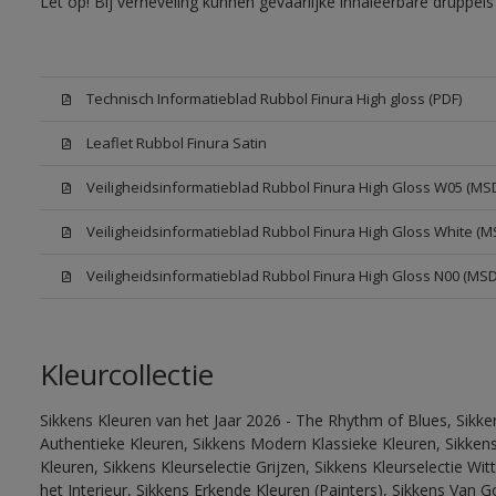
Let op! Bij verneveling kunnen gevaarlijke inhaleerbare druppe
Technisch Informatieblad Rubbol Finura High gloss (PDF)
Leaflet Rubbol Finura Satin
Veiligheidsinformatieblad Rubbol Finura High Gloss W05 (MS
Veiligheidsinformatieblad Rubbol Finura High Gloss White (M
Veiligheidsinformatieblad Rubbol Finura High Gloss N00 (MS
Kleurcollectie
Sikkens Kleuren van het Jaar 2026 - The Rhythm of Blues, Sikke
Authentieke Kleuren, Sikkens Modern Klassieke Kleuren, Sikkens
Kleuren, Sikkens Kleurselectie Grijzen, Sikkens Kleurselectie W
het Interieur, Sikkens Erkende Kleuren (Painters), Sikkens Van G