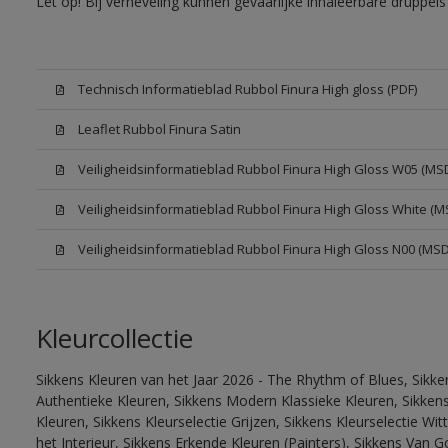
Let op! Bij verneveling kunnen gevaarlijke inhaleerbare druppe
Technisch Informatieblad Rubbol Finura High gloss (PDF)
Leaflet Rubbol Finura Satin
Veiligheidsinformatieblad Rubbol Finura High Gloss W05 (MS
Veiligheidsinformatieblad Rubbol Finura High Gloss White (M
Veiligheidsinformatieblad Rubbol Finura High Gloss N00 (MS
Kleurcollectie
Sikkens Kleuren van het Jaar 2026 - The Rhythm of Blues, Sikke
Authentieke Kleuren, Sikkens Modern Klassieke Kleuren, Sikkens
Kleuren, Sikkens Kleurselectie Grijzen, Sikkens Kleurselectie W
het Interieur, Sikkens Erkende Kleuren (Painters), Sikkens Van G