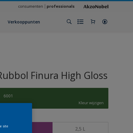
consumenten
professionals
Verkooppunten
Rubbol Finura High Gloss
6001
Kleur wijzigen
rootte
e site
1 L
2,5 L