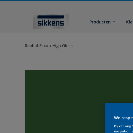
Producten
Kl
Rubbol Finura High Gloss
We respe
By clicking
navigation, 