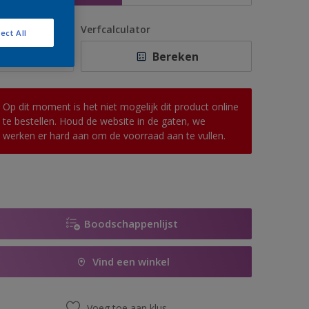
antal
Verfcalculator
ect All
Bereken
Op dit moment is het niet mogelijk dit product online
te bestellen. Houd de website in de gaten, we
werken er hard aan om de voorraad aan te vullen.
Boodschappenlijst
Vind een winkel
Voeg toe aan klus