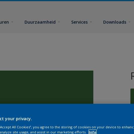
euren
Duurzaamheid
Services
Downloads
ct your privacy.
G
 “Accept All Cookies”, you agree to the storing of cookies on your device to enhanc
analyze site usage, and assist in our marketing efforts.
Info