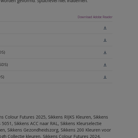
ls worden gevormd. Spuitnevel niet inademen.
Download Adobe Reader
DS)
SDS)
DS)
ns Colour Futures 2025, Sikkens RIJKS Kleuren, Sikkens
 5051, Sikkens ACC naar RAL, Sikkens Kleurselectie
itten, Sikkens Gezondheidszorg, Sikkens 200 Kleuren voor
ogh Collectie kleuren, Sikkens Colour Futures 2024,