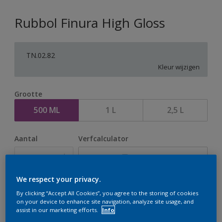
Rubbol Finura High Gloss
TN.02.82
Kleur wijzigen
Grootte
500 ML
1 L
2,5 L
Aantal
Verfcalculator
Bereken
We respect your privacy.
Op dit moment is het niet mogelijk dit product online
By clicking “Accept All Cookies”, you agree to the storing of cookies
on your device to enhance site navigation, analyze site usage, and
te bestellen. Houd de website in de gaten, we werken
assist in our marketing efforts.
Info
er hard aan om de voorraad aan te vullen.