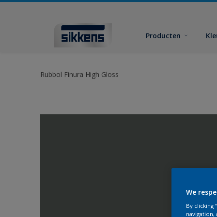
Producten
Kl
Rubbol Finura High Gloss
We respe
By clicking
navigation, 