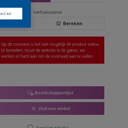
antal
Verfcalculator
ect All
Bereken
Op dit moment is het niet mogelijk dit product online
te bestellen. Houd de website in de gaten, we
werken er hard aan om de voorraad aan te vullen.
Boodschappenlijst
Vind een winkel
Voeg toe aan klus