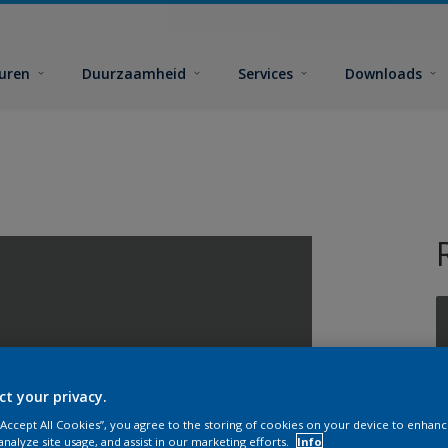
euren
Duurzaamheid
Services
Downloads
ct your privacy.
G
 “Accept All Cookies”, you agree to the storing of cookies on your device to enhanc
analyze site usage, and assist in our marketing efforts.
Info