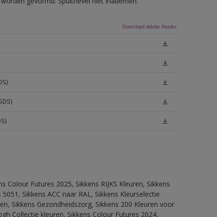
ls worden gevormd. Spuitnevel niet inademen.
Download Adobe Reader
DS)
SDS)
DS)
ns Colour Futures 2025, Sikkens RIJKS Kleuren, Sikkens
 5051, Sikkens ACC naar RAL, Sikkens Kleurselectie
itten, Sikkens Gezondheidszorg, Sikkens 200 Kleuren voor
ogh Collectie kleuren, Sikkens Colour Futures 2024,