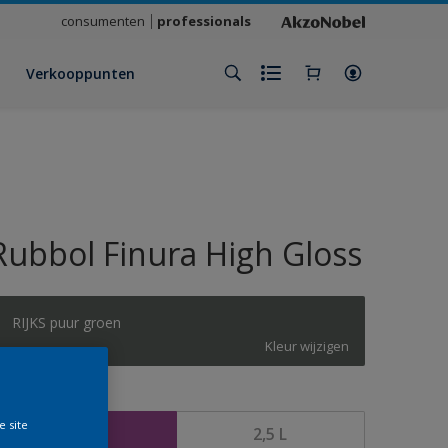
consumenten
professionals
Verkooppunten
Rubbol Finura High Gloss
RIJKS puur groen
Kleur wijzigen
rootte
e site
1 L
2,5 L