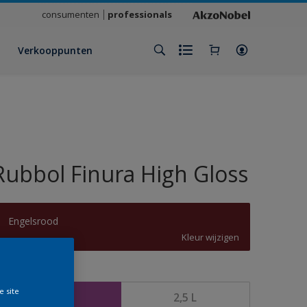
consumenten
professionals
Verkooppunten
Rubbol Finura High Gloss
Engelsrood
Kleur wijzigen
rootte
e site
1 L
2,5 L