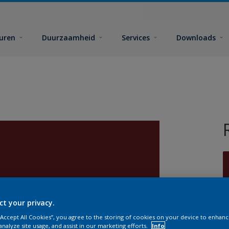
euren
Duurzaamheid
Services
Downloads
ct your privacy.
G
 “Accept All Cookies”, you agree to the storing of cookies on your device to enhanc
analyze site usage, and assist in our marketing efforts.
Info