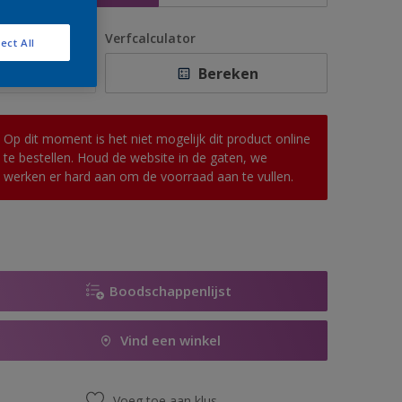
antal
Verfcalculator
ect All
Bereken
Op dit moment is het niet mogelijk dit product online
te bestellen. Houd de website in de gaten, we
werken er hard aan om de voorraad aan te vullen.
Boodschappenlijst
Vind een winkel
Voeg toe aan klus