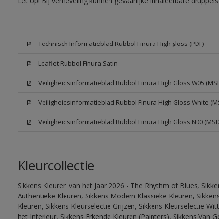
Let op! Bij verneveling kunnen gevaarlijke inhaleerbare druppe
Technisch Informatieblad Rubbol Finura High gloss (PDF)
Leaflet Rubbol Finura Satin
Veiligheidsinformatieblad Rubbol Finura High Gloss W05 (MS
Veiligheidsinformatieblad Rubbol Finura High Gloss White (M
Veiligheidsinformatieblad Rubbol Finura High Gloss N00 (MS
Kleurcollectie
Sikkens Kleuren van het Jaar 2026 - The Rhythm of Blues, Sikke
Authentieke Kleuren, Sikkens Modern Klassieke Kleuren, Sikkens
Kleuren, Sikkens Kleurselectie Grijzen, Sikkens Kleurselectie W
het Interieur, Sikkens Erkende Kleuren (Painters), Sikkens Van G