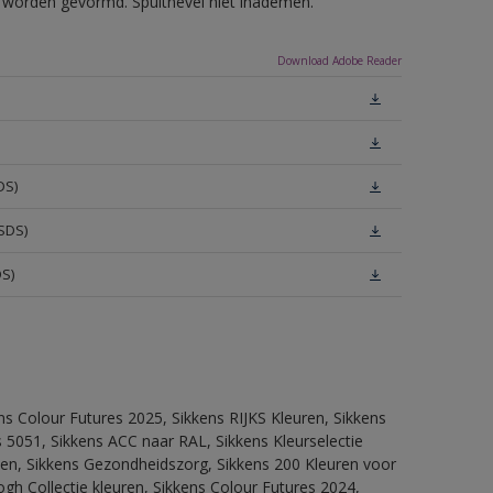
ls worden gevormd. Spuitnevel niet inademen.
Download Adobe Reader
DS)
SDS)
DS)
ns Colour Futures 2025, Sikkens RIJKS Kleuren, Sikkens
 5051, Sikkens ACC naar RAL, Sikkens Kleurselectie
itten, Sikkens Gezondheidszorg, Sikkens 200 Kleuren voor
ogh Collectie kleuren, Sikkens Colour Futures 2024,