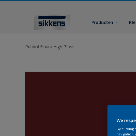
Producten
Kl
Rubbol Finura High Gloss
We respe
By clicking
navigation, 