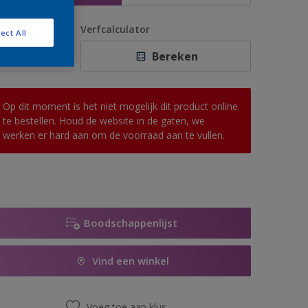
antal
Verfcalculator
ect All
Bereken
Op dit moment is het niet mogelijk dit product online
te bestellen. Houd de website in de gaten, we
werken er hard aan om de voorraad aan te vullen.
Boodschappenlijst
Vind een winkel
Voeg toe aan klus