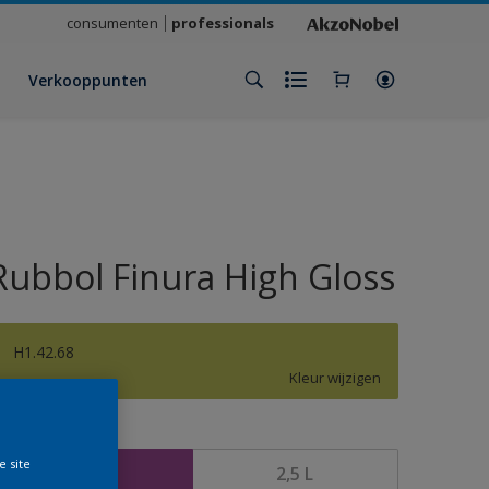
consumenten
professionals
Verkooppunten
Rubbol Finura High Gloss
H1.42.68
Kleur wijzigen
rootte
e site
1 L
2,5 L