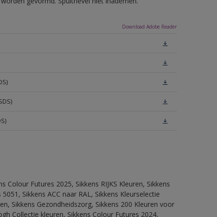
ls worden gevormd. Spuitnevel niet inademen.
Download Adobe Reader
DS)
SDS)
DS)
ns Colour Futures 2025, Sikkens RIJKS Kleuren, Sikkens
 5051, Sikkens ACC naar RAL, Sikkens Kleurselectie
itten, Sikkens Gezondheidszorg, Sikkens 200 Kleuren voor
ogh Collectie kleuren, Sikkens Colour Futures 2024,