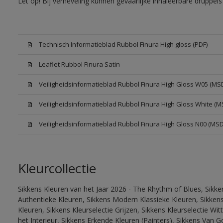
Let op! Bij verneveling kunnen gevaarlijke inhaleerbare druppe
Technisch Informatieblad Rubbol Finura High gloss (PDF)
Leaflet Rubbol Finura Satin
Veiligheidsinformatieblad Rubbol Finura High Gloss W05 (MS
Veiligheidsinformatieblad Rubbol Finura High Gloss White (M
Veiligheidsinformatieblad Rubbol Finura High Gloss N00 (MS
Kleurcollectie
Sikkens Kleuren van het Jaar 2026 - The Rhythm of Blues, Sikke
Authentieke Kleuren, Sikkens Modern Klassieke Kleuren, Sikkens
Kleuren, Sikkens Kleurselectie Grijzen, Sikkens Kleurselectie W
het Interieur, Sikkens Erkende Kleuren (Painters), Sikkens Van G