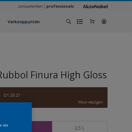
consumenten
professionals
Verkooppunten
Rubbol Finura High Gloss
D1.26.21
Kleur wijzigen
rootte
e site
1 L
2,5 L