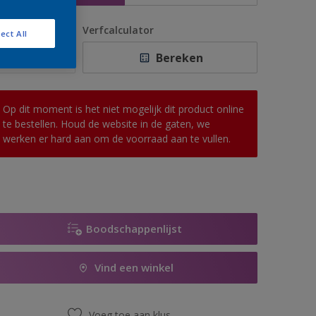
antal
Verfcalculator
ect All
Bereken
Op dit moment is het niet mogelijk dit product online
te bestellen. Houd de website in de gaten, we
werken er hard aan om de voorraad aan te vullen.
Boodschappenlijst
Vind een winkel
Voeg toe aan klus