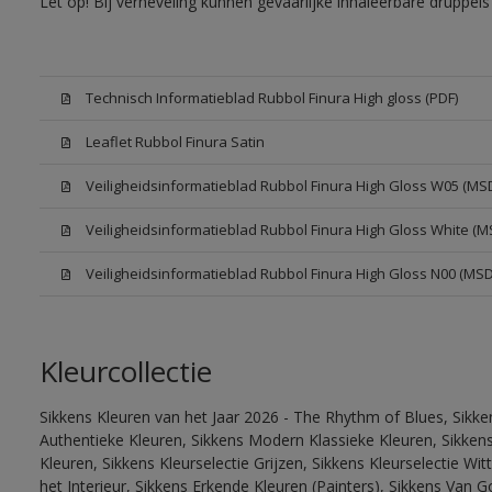
Let op! Bij verneveling kunnen gevaarlijke inhaleerbare druppe
Technisch Informatieblad Rubbol Finura High gloss (PDF)
Leaflet Rubbol Finura Satin
Veiligheidsinformatieblad Rubbol Finura High Gloss W05 (MS
Veiligheidsinformatieblad Rubbol Finura High Gloss White (M
Veiligheidsinformatieblad Rubbol Finura High Gloss N00 (MS
Kleurcollectie
Sikkens Kleuren van het Jaar 2026 - The Rhythm of Blues, Sikke
Authentieke Kleuren, Sikkens Modern Klassieke Kleuren, Sikkens
Kleuren, Sikkens Kleurselectie Grijzen, Sikkens Kleurselectie W
het Interieur, Sikkens Erkende Kleuren (Painters), Sikkens Van G