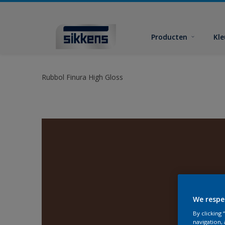
Producten
Kl
Rubbol Finura High Gloss
We respe
By clicking
navigation, 