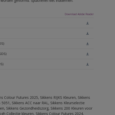
ls worden gevormd. Spuitnevel niet inademen.
Download Adobe Reader
DS)
SDS)
DS)
ns Colour Futures 2025, Sikkens RIJKS Kleuren, Sikkens
 5051, Sikkens ACC naar RAL, Sikkens Kleurselectie
itten, Sikkens Gezondheidszorg, Sikkens 200 Kleuren voor
ogh Collectie kleuren, Sikkens Colour Futures 2024,