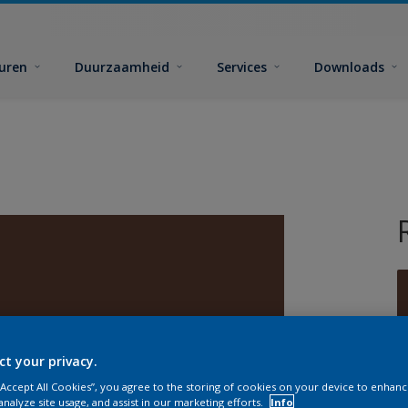
euren
Duurzaamheid
Services
Downloads
ct your privacy.
G
 “Accept All Cookies”, you agree to the storing of cookies on your device to enhanc
analyze site usage, and assist in our marketing efforts.
Info