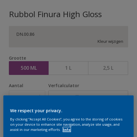
Rubbol Finura High Gloss
DN.00.86
Kleur wijzigen
Grootte
500 ML
1 L
2,5 L
Aantal
Verfcalculator
Bereken
We respect your privacy.
Op dit moment is het niet mogelijk dit product online
By clicking “Accept All Cookies”, you agree to the storing of cookies
on your device to enhance site navigation, analyze site usage, and
te bestellen. Houd de website in de gaten, we werken
assist in our marketing efforts.
Info
er hard aan om de voorraad aan te vullen.