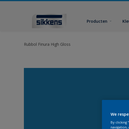
Producten
Kl
Rubbol Finura High Gloss
We respe
By clicking
navigation, 