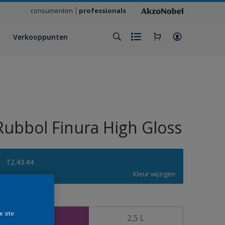
consumenten
professionals
Verkooppunten
Rubbol Finura High Gloss
T2.43.44
Kleur wijzigen
rootte
e site
1 L
2,5 L