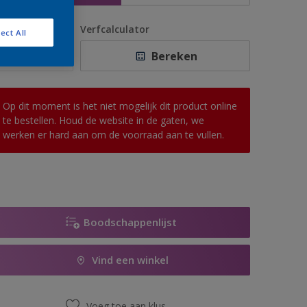
antal
Verfcalculator
ect All
Bereken
Op dit moment is het niet mogelijk dit product online
te bestellen. Houd de website in de gaten, we
werken er hard aan om de voorraad aan te vullen.
Boodschappenlijst
Vind een winkel
Voeg toe aan klus