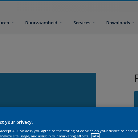
euren
Duurzaamheid
Services
Downloads
ct your privacy.
G
 “Accept All Cookies”, you agree to the storing of cookies on your device to enhanc
analyze site usage, and assist in our marketing efforts.
Info