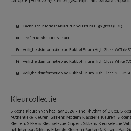
Let op! Bij verneveling kunnen gevaarlijke inhaleerbare druppe
Technisch Informatieblad Rubbol Finura High gloss (PDF)
Leaflet Rubbol Finura Satin
Veiligheidsinformatieblad Rubbol Finura High Gloss W05 (MS
Veiligheidsinformatieblad Rubbol Finura High Gloss White (M
Veiligheidsinformatieblad Rubbol Finura High Gloss N00 (MS
Kleurcollectie
Sikkens Kleuren van het Jaar 2026 - The Rhythm of Blues, Sikke
Authentieke Kleuren, Sikkens Modern Klassieke Kleuren, Sikkens
Kleuren, Sikkens Kleurselectie Grijzen, Sikkens Kleurselectie W
het Interieur, Sikkens Erkende Kleuren (Painters), Sikkens Van G