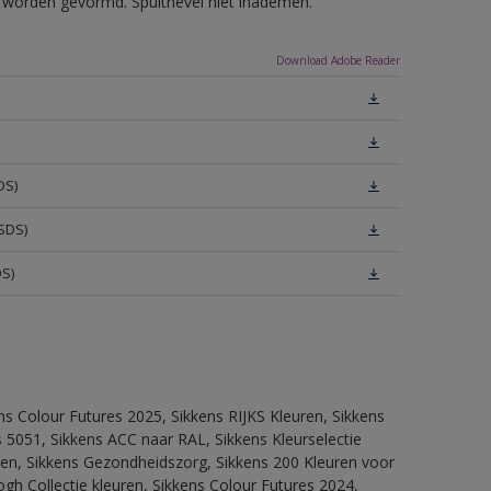
ls worden gevormd. Spuitnevel niet inademen.
Download Adobe Reader
DS)
SDS)
DS)
ns Colour Futures 2025, Sikkens RIJKS Kleuren, Sikkens
 5051, Sikkens ACC naar RAL, Sikkens Kleurselectie
itten, Sikkens Gezondheidszorg, Sikkens 200 Kleuren voor
ogh Collectie kleuren, Sikkens Colour Futures 2024,