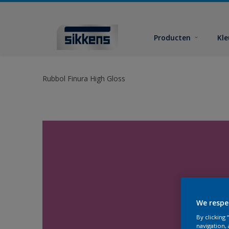
Producten
Kl
Rubbol Finura High Gloss
We respe
By clicking
navigation, 