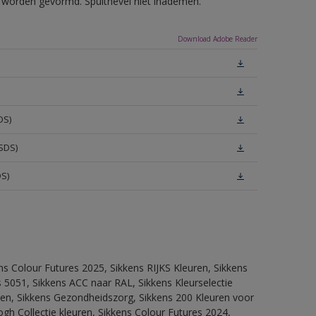
ls worden gevormd. Spuitnevel niet inademen.
Download Adobe Reader
DS)
SDS)
DS)
ns Colour Futures 2025, Sikkens RIJKS Kleuren, Sikkens
 5051, Sikkens ACC naar RAL, Sikkens Kleurselectie
itten, Sikkens Gezondheidszorg, Sikkens 200 Kleuren voor
ogh Collectie kleuren, Sikkens Colour Futures 2024,