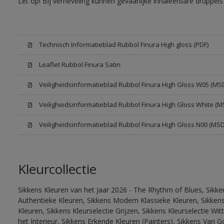
Let op! Bij verneveling kunnen gevaarlijke inhaleerbare druppe
Technisch Informatieblad Rubbol Finura High gloss (PDF)
Leaflet Rubbol Finura Satin
Veiligheidsinformatieblad Rubbol Finura High Gloss W05 (MS
Veiligheidsinformatieblad Rubbol Finura High Gloss White (M
Veiligheidsinformatieblad Rubbol Finura High Gloss N00 (MS
Kleurcollectie
Sikkens Kleuren van het Jaar 2026 - The Rhythm of Blues, Sikke
Authentieke Kleuren, Sikkens Modern Klassieke Kleuren, Sikkens
Kleuren, Sikkens Kleurselectie Grijzen, Sikkens Kleurselectie W
het Interieur, Sikkens Erkende Kleuren (Painters), Sikkens Van G