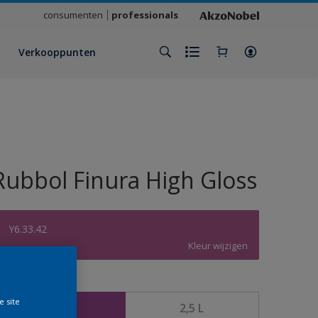
consumenten
professionals
Verkooppunten
Rubbol Finura High Gloss
Y6.33.42
Kleur wijzigen
rootte
e site
1 L
2,5 L