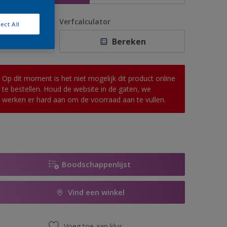
antal
Verfcalculator
ect All
Bereken
Op dit moment is het niet mogelijk dit product online
te bestellen. Houd de website in de gaten, we
werken er hard aan om de voorraad aan te vullen.
Boodschappenlijst
Vind een winkel
Voeg toe aan klus