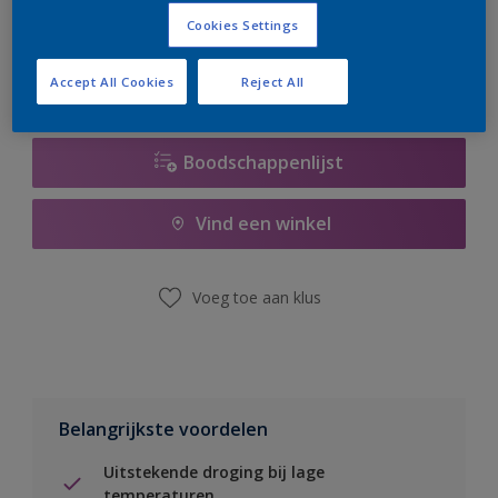
er hard aan om de voorraad aan te vullen.
Cookies Settings
Accept All Cookies
Reject All
Boodschappenlijst
Vind een winkel
Voeg toe aan klus
Belangrijkste voordelen
Uitstekende droging bij lage
temperaturen