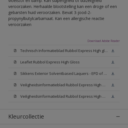
vloeistof en damp. Kan slaperigheid of duizeligheid
veroorzaken. Herhaalde blootstelling kan een droge of een
gebarsten huid veroorzaken. Bevat 3-jood-2-
propynylbutylcarbamaat. Kan een allergische reactie
veroorzaken
Download Adobe Reader
Technisch Informatieblad Rubbol Express High gloss (New Livery) (PDF)
Leaflet Rubbol Express High Gloss
Sikkens Exterior Solventbased Laquers - EPD of Milieuproductverklaring
Veiligheidsinformatieblad Rubbol Express High Gloss W05 (MSDS)
Veiligheidsinformatieblad Rubbol Express High Gloss N00 (MSDS)
Kleurcollectie