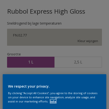
Rubbol Express High Gloss
Sneldrogend bij lage temperaturen
FN.02.77
Kleur wijzigen
Grootte
1 L
2,5 L
Aantal
Verfcalculator
Bereken
We respect your privacy.
By clicking “Accept All Cookies”, you agree to the storing of cookies
on your device to enhance site navigation, analyze site usage, and
assist in our marketing efforts.
Info
Op dit moment is het niet mogelijk dit product online
te bestellen. Houd de website in de gaten, we werken