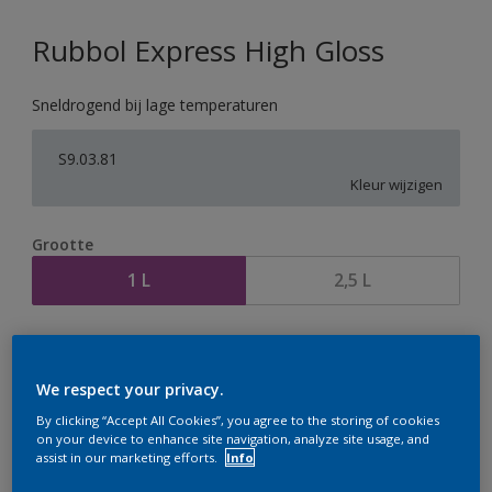
Rubbol Express High Gloss
Sneldrogend bij lage temperaturen
S9.03.81
Kleur wijzigen
Grootte
1 L
2,5 L
Aantal
Verfcalculator
Bereken
We respect your privacy.
By clicking “Accept All Cookies”, you agree to the storing of cookies
on your device to enhance site navigation, analyze site usage, and
assist in our marketing efforts.
Info
Op dit moment is het niet mogelijk dit product online
te bestellen. Houd de website in de gaten, we werken