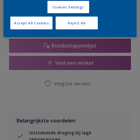
er hard aan om de voorraad aan te vullen.
Cookies Settings
Accept All Cookies
Reject All
Boodschappenlijst
Vind een winkel
Voeg toe aan klus
Belangrijkste voordelen
Uitstekende droging bij lage
temperaturen