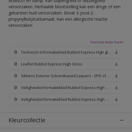
vloeistof en damp. Kan slaperigheid of duizeligheid
veroorzaken. Herhaalde blootstelling kan een droge of een
gebarsten huid veroorzaken. Bevat 3-jood-2-
propynylbutylcarbamaat. Kan een allergische reactie
veroorzaken
Download Adobe Reader
Technisch Informatieblad Rubbol Express High gloss (New Livery) (PDF)
Leaflet Rubbol Express High Gloss
Sikkens Exterior Solventbased Laquers - EPD of Milieuproductverklaring
Veiligheidsinformatieblad Rubbol Express High Gloss W05 (MSDS)
Veiligheidsinformatieblad Rubbol Express High Gloss N00 (MSDS)
Kleurcollectie