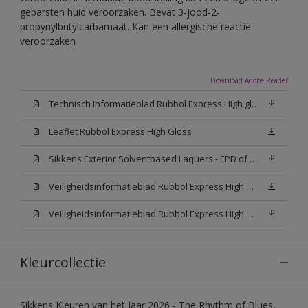
gebarsten huid veroorzaken. Bevat 3-jood-2-
propynylbutylcarbamaat. Kan een allergische reactie
veroorzaken
Download Adobe Reader
Technisch Informatieblad Rubbol Express High gloss (New Livery) (PDF)
Leaflet Rubbol Express High Gloss
Sikkens Exterior Solventbased Laquers - EPD of Milieuproductverklaring
Veiligheidsinformatieblad Rubbol Express High Gloss W05 (MSDS)
Veiligheidsinformatieblad Rubbol Express High Gloss N00 (MSDS)
Kleurcollectie
Sikkens Kleuren van het Jaar 2026 - The Rhythm of Blues,