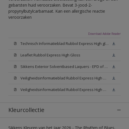
gebarsten huid veroorzaken. Bevat 3-jood-2-
propynylbutylcarbamaat. Kan een allergische reactie
veroorzaken
Download Adobe Reader
Technisch Informatieblad Rubbol Express High gloss (New Livery) (PDF)
Leaflet Rubbol Express High Gloss
Sikkens Exterior Solventbased Laquers - EPD of Milieuproductverklaring
Veiligheidsinformatieblad Rubbol Express High Gloss W05 (MSDS)
Veiligheidsinformatieblad Rubbol Express High Gloss N00 (MSDS)
Kleurcollectie
Sikkens Kleuren van het Jaar 2026 - The Rhythm of Blues,