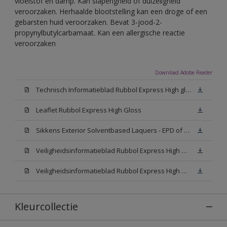
vloeistof en damp. Kan slaperigheid of duizeligheid
veroorzaken. Herhaalde blootstelling kan een droge of een
gebarsten huid veroorzaken. Bevat 3-jood-2-
propynylbutylcarbamaat. Kan een allergische reactie
veroorzaken
Download Adobe Reader
Technisch Informatieblad Rubbol Express High gloss (New Livery) (PDF)
Leaflet Rubbol Express High Gloss
Sikkens Exterior Solventbased Laquers - EPD of Milieuproductverklaring
Veiligheidsinformatieblad Rubbol Express High Gloss W05 (MSDS)
Veiligheidsinformatieblad Rubbol Express High Gloss N00 (MSDS)
Kleurcollectie