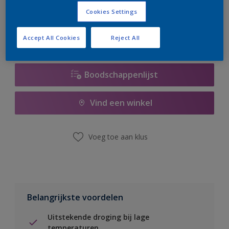
er hard aan om de voorraad aan te vullen.
Cookies Settings
Accept All Cookies
Reject All
Boodschappenlijst
Vind een winkel
Voeg toe aan klus
Belangrijkste voordelen
Uitstekende droging bij lage
temperaturen