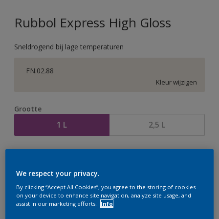
Rubbol Express High Gloss
Sneldrogend bij lage temperaturen
FN.02.88
Kleur wijzigen
Grootte
1 L
2,5 L
Aantal
Verfcalculator
Bereken
We respect your privacy.
By clicking “Accept All Cookies”, you agree to the storing of cookies
on your device to enhance site navigation, analyze site usage, and
assist in our marketing efforts.
Info
Op dit moment is het niet mogelijk dit product online
te bestellen. Houd de website in de gaten, we werken