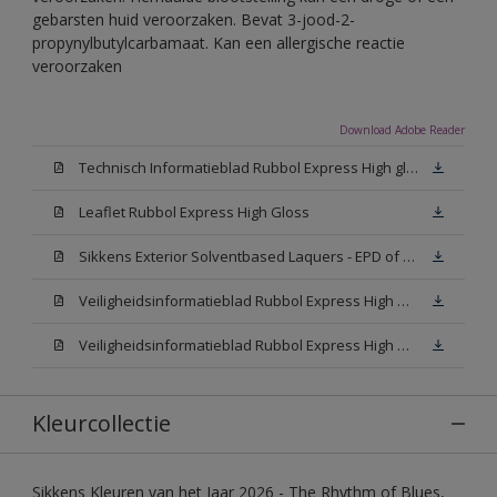
gebarsten huid veroorzaken. Bevat 3-jood-2-
propynylbutylcarbamaat. Kan een allergische reactie
veroorzaken
Download Adobe Reader
Technisch Informatieblad Rubbol Express High gloss (New Livery) (PDF)
Leaflet Rubbol Express High Gloss
Sikkens Exterior Solventbased Laquers - EPD of Milieuproductverklaring
Veiligheidsinformatieblad Rubbol Express High Gloss W05 (MSDS)
Veiligheidsinformatieblad Rubbol Express High Gloss N00 (MSDS)
Kleurcollectie
Sikkens Kleuren van het Jaar 2026 - The Rhythm of Blues,