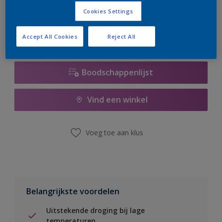
er hard aan om de voorraad aan te vullen.
Cookies Settings
Accept All Cookies
Reject All
Boodschappenlijst
Vind een winkel
Voeg toe aan klus
Belangrijkste voordelen
Uitstekende droging bij lage
temperaturen