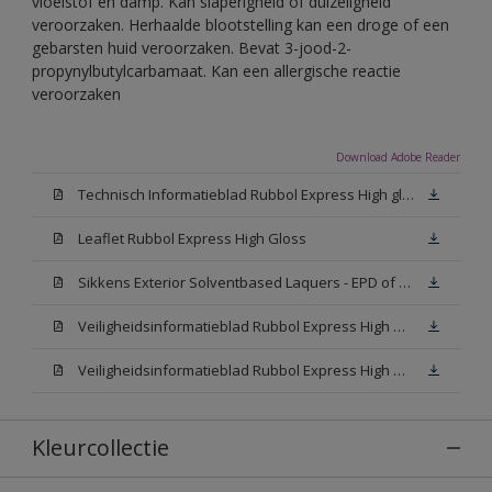
vloeistof en damp. Kan slaperigheid of duizeligheid
veroorzaken. Herhaalde blootstelling kan een droge of een
gebarsten huid veroorzaken. Bevat 3-jood-2-
propynylbutylcarbamaat. Kan een allergische reactie
veroorzaken
Download Adobe Reader
Technisch Informatieblad Rubbol Express High gloss (New Livery) (PDF)
Leaflet Rubbol Express High Gloss
Sikkens Exterior Solventbased Laquers - EPD of Milieuproductverklaring
Veiligheidsinformatieblad Rubbol Express High Gloss W05 (MSDS)
Veiligheidsinformatieblad Rubbol Express High Gloss N00 (MSDS)
Kleurcollectie