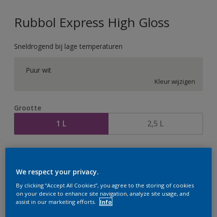
Rubbol Express High Gloss
Sneldrogend bij lage temperaturen
Puur wit
Kleur wijzigen
Grootte
1 L
2,5 L
Aantal
Verfcalculator
Bereken
We respect your privacy.
By clicking “Accept All Cookies”, you agree to the storing of cookies
on your device to enhance site navigation, analyze site usage, and
assist in our marketing efforts.
Info
Op dit moment is het niet mogelijk dit product online
te bestellen. Houd de website in de gaten, we werken