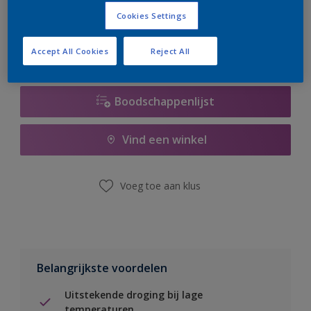
er hard aan om de voorraad aan te vullen.
Cookies Settings
Accept All Cookies
Reject All
Boodschappenlijst
Vind een winkel
Voeg toe aan klus
Belangrijkste voordelen
Uitstekende droging bij lage
temperaturen