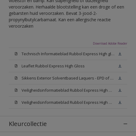
vloeistof en damp. Kan slaperigheid of duizeligheid
veroorzaken. Herhaalde blootstelling kan een droge of een
gebarsten huid veroorzaken. Bevat 3-jood-2-
propynylbutylcarbamaat. Kan een allergische reactie
veroorzaken
Download Adobe Reader
Technisch Informatieblad Rubbol Express High gloss (New Livery) (PDF)
Leaflet Rubbol Express High Gloss
Sikkens Exterior Solventbased Laquers - EPD of Milieuproductverklaring
Veiligheidsinformatieblad Rubbol Express High Gloss W05 (MSDS)
Veiligheidsinformatieblad Rubbol Express High Gloss N00 (MSDS)
Kleurcollectie