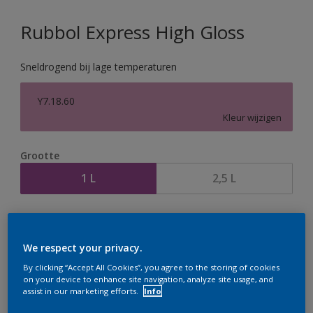
Rubbol Express High Gloss
Sneldrogend bij lage temperaturen
Y7.18.60
Kleur wijzigen
Grootte
1 L
2,5 L
Aantal
Verfcalculator
Bereken
We respect your privacy.
By clicking “Accept All Cookies”, you agree to the storing of cookies
on your device to enhance site navigation, analyze site usage, and
assist in our marketing efforts.
Info
Op dit moment is het niet mogelijk dit product online
te bestellen. Houd de website in de gaten, we werken