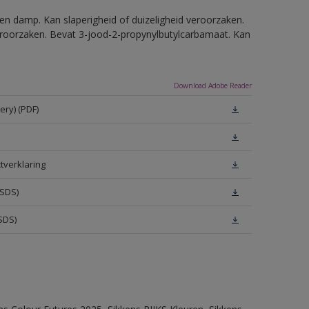
en damp. Kan slaperigheid of duizeligheid veroorzaken.
eroorzaken. Bevat 3-jood-2-propynylbutylcarbamaat. Kan
Download Adobe Reader
ery) (PDF)
tverklaring
MSDS)
SDS)