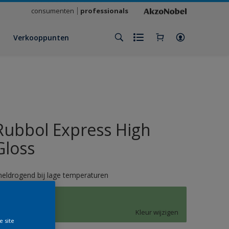
consumenten
professionals
Verkooppunten
Rubbol Express High
Gloss
neldrogend bij lage temperaturen
K5.29.61
Kleur wijzigen
e site