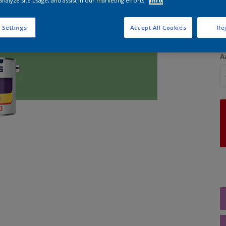
analyze site usage, and assist in our marketing efforts.
Info
G
 Settings
Accept All Cookies
Rej
A