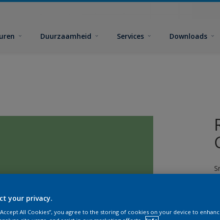
euren
Duurzaamheid
Services
Downloads
S
ct your privacy.
 “Accept All Cookies”, you agree to the storing of cookies on your device to enhanc