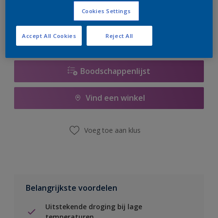
er hard aan om de voorraad aan te vullen.
Cookies Settings
Accept All Cookies
Reject All
Boodschappenlijst
Vind een winkel
Voeg toe aan klus
Belangrijkste voordelen
Uitstekende droging bij lage
temperaturen