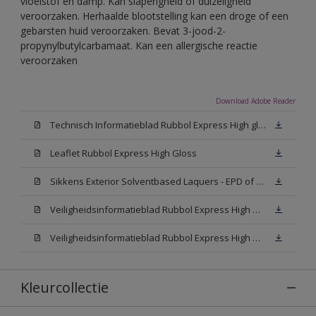
vloeistof en damp. Kan slaperigheid of duizeligheid
veroorzaken. Herhaalde blootstelling kan een droge of een
gebarsten huid veroorzaken. Bevat 3-jood-2-
propynylbutylcarbamaat. Kan een allergische reactie
veroorzaken
Download Adobe Reader
Technisch Informatieblad Rubbol Express High gloss (New Livery) (PDF)
Leaflet Rubbol Express High Gloss
Sikkens Exterior Solventbased Laquers - EPD of Milieuproductverklaring
Veiligheidsinformatieblad Rubbol Express High Gloss W05 (MSDS)
Veiligheidsinformatieblad Rubbol Express High Gloss N00 (MSDS)
Kleurcollectie