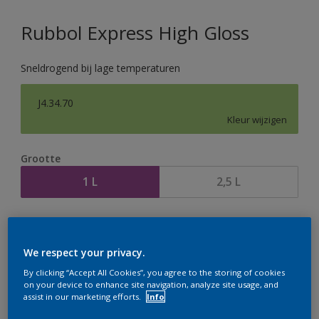
Rubbol Express High Gloss
Sneldrogend bij lage temperaturen
J4.34.70
Kleur wijzigen
Grootte
1 L
2,5 L
Aantal
Verfcalculator
Bereken
We respect your privacy.
By clicking “Accept All Cookies”, you agree to the storing of cookies
on your device to enhance site navigation, analyze site usage, and
assist in our marketing efforts.
Info
Op dit moment is het niet mogelijk dit product online
te bestellen. Houd de website in de gaten, we werken