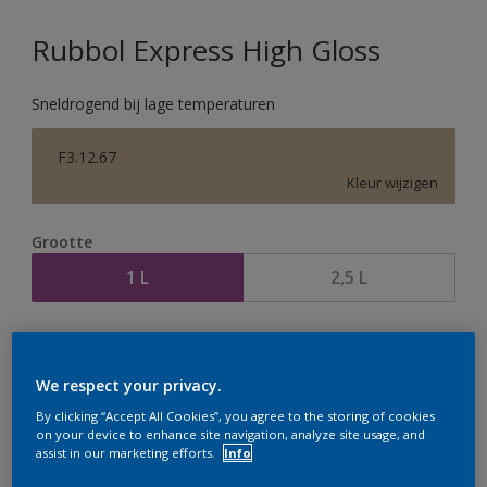
Rubbol Express High Gloss
Sneldrogend bij lage temperaturen
F3.12.67
Kleur wijzigen
Grootte
1 L
2,5 L
Aantal
Verfcalculator
Bereken
We respect your privacy.
By clicking “Accept All Cookies”, you agree to the storing of cookies
on your device to enhance site navigation, analyze site usage, and
assist in our marketing efforts.
Info
Op dit moment is het niet mogelijk dit product online
te bestellen. Houd de website in de gaten, we werken