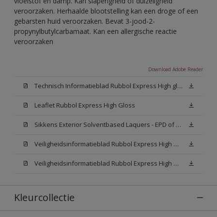
vloeistof en damp. Kan slaperigheid of duizeligheid
veroorzaken. Herhaalde blootstelling kan een droge of een
gebarsten huid veroorzaken. Bevat 3-jood-2-
propynylbutylcarbamaat. Kan een allergische reactie
veroorzaken
Download Adobe Reader
Technisch Informatieblad Rubbol Express High gloss (New Livery) (PDF)
Leaflet Rubbol Express High Gloss
Sikkens Exterior Solventbased Laquers - EPD of Milieuproductverklaring
Veiligheidsinformatieblad Rubbol Express High Gloss W05 (MSDS)
Veiligheidsinformatieblad Rubbol Express High Gloss N00 (MSDS)
Kleurcollectie