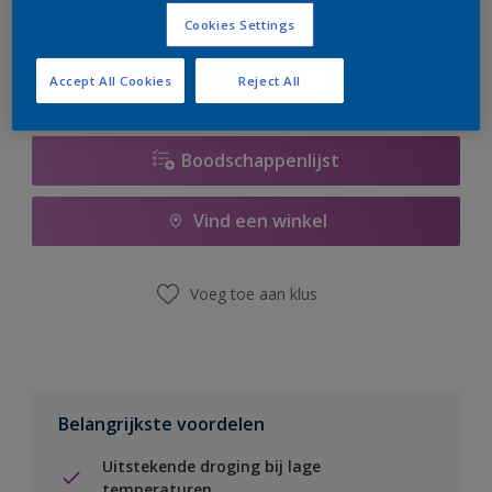
er hard aan om de voorraad aan te vullen.
Cookies Settings
Accept All Cookies
Reject All
Boodschappenlijst
Vind een winkel
Voeg toe aan klus
Belangrijkste voordelen
Uitstekende droging bij lage
temperaturen