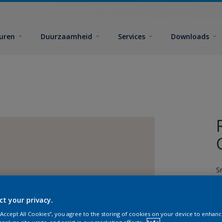
euren
Duurzaamheid
Services
Downloads
S
ct your privacy.
 “Accept All Cookies”, you agree to the storing of cookies on your device to enhanc