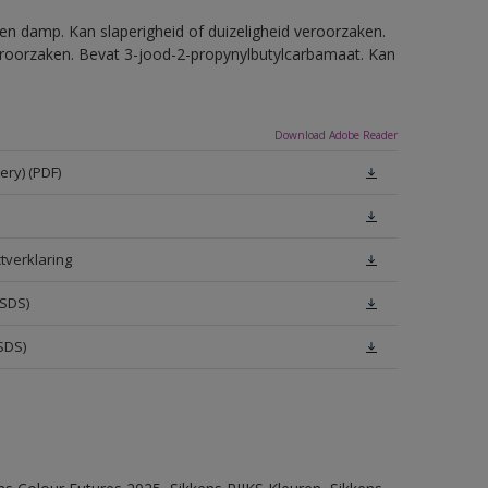
en damp. Kan slaperigheid of duizeligheid veroorzaken.
eroorzaken. Bevat 3-jood-2-propynylbutylcarbamaat. Kan
Download Adobe Reader
ery) (PDF)
tverklaring
MSDS)
SDS)