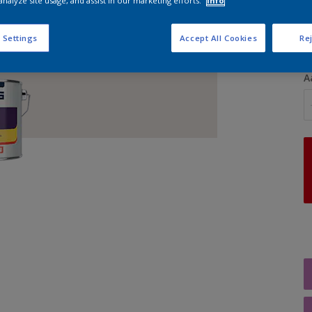
analyze site usage, and assist in our marketing efforts.
Info
G
 Settings
Accept All Cookies
Rej
A