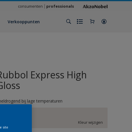
consumenten
professionals
Verkooppunten
Rubbol Express High
Gloss
neldrogend bij lage temperaturen
EN.01.88
Kleur wijzigen
e site