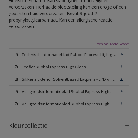
vloeistof en damp. Kan slaperigheid of duizeligheid
veroorzaken. Herhaalde blootstelling kan een droge of een
gebarsten huid veroorzaken. Bevat 3-jood-2-
propynylbutylcarbamaat. Kan een allergische reactie
veroorzaken
Download Adobe Reader
Technisch Informatieblad Rubbol Express High gloss (New Livery) (PDF)
Leaflet Rubbol Express High Gloss
Sikkens Exterior Solventbased Laquers - EPD of Milieuproductverklaring
Veiligheidsinformatieblad Rubbol Express High Gloss W05 (MSDS)
Veiligheidsinformatieblad Rubbol Express High Gloss N00 (MSDS)
Kleurcollectie