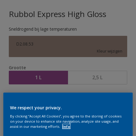
Rubbol Express High Gloss
Sneldrogend bij lage temperaturen
D2.08.53
Kleur wijzigen
Grootte
1 L
2,5 L
Aantal
Verfcalculator
Bereken
We respect your privacy.
By clicking “Accept All Cookies”, you agree to the storing of cookies
on your device to enhance site navigation, analyze site usage, and
assist in our marketing efforts.
Info
Op dit moment is het niet mogelijk dit product online
te bestellen. Houd de website in de gaten, we werken