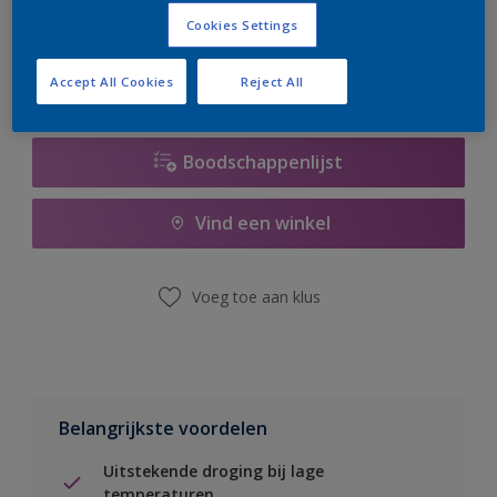
er hard aan om de voorraad aan te vullen.
Cookies Settings
Accept All Cookies
Reject All
Boodschappenlijst
Vind een winkel
Voeg toe aan klus
Belangrijkste voordelen
Uitstekende droging bij lage
temperaturen