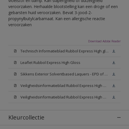
vloeistof en damp. Kan slaperigheid of duizeligheid
veroorzaken. Herhaalde blootstelling kan een droge of een
gebarsten huid veroorzaken. Bevat 3-jood-2-
propynylbutylcarbamaat. Kan een allergische reactie
veroorzaken
Download Adobe Reader
Technisch Informatieblad Rubbol Express High gloss (New Livery) (PDF)
Leaflet Rubbol Express High Gloss
Sikkens Exterior Solventbased Laquers - EPD of Milieuproductverklaring
Veiligheidsinformatieblad Rubbol Express High Gloss W05 (MSDS)
Veiligheidsinformatieblad Rubbol Express High Gloss N00 (MSDS)
Kleurcollectie