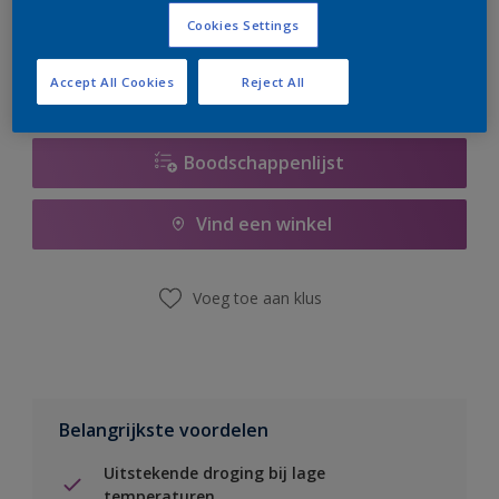
er hard aan om de voorraad aan te vullen.
Cookies Settings
Accept All Cookies
Reject All
Boodschappenlijst
Vind een winkel
Voeg toe aan klus
Belangrijkste voordelen
Uitstekende droging bij lage
temperaturen