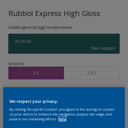
Rubbol Express High Gloss
Sneldrogend bij lage temperaturen
P0.30.30
Kleur wijzigen
Grootte
1 L
2,5 L
Aantal
Verfcalculator
Bereken
We respect your privacy.
By clicking “Accept All Cookies”, you agree to the storing of cookies
on your device to enhance site navigation, analyze site usage, and
assist in our marketing efforts.
Info
Op dit moment is het niet mogelijk dit product online
te bestellen. Houd de website in de gaten, we werken