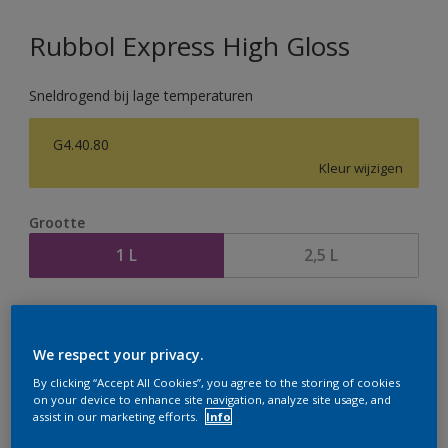
Rubbol Express High Gloss
Sneldrogend bij lage temperaturen
G4.40.80
Kleur wijzigen
Grootte
1 L
2,5 L
Aantal
Verfcalculator
Bereken
We respect your privacy.
By clicking “Accept All Cookies”, you agree to the storing of cookies
on your device to enhance site navigation, analyze site usage, and
assist in our marketing efforts.
Info
Op dit moment is het niet mogelijk dit product online
te bestellen. Houd de website in de gaten, we werken