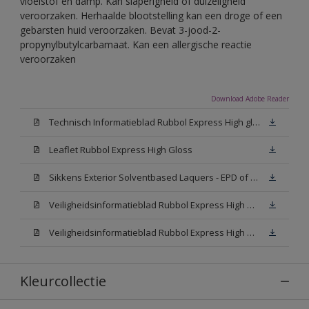
vloeistof en damp. Kan slaperigheid of duizeligheid
veroorzaken. Herhaalde blootstelling kan een droge of een
gebarsten huid veroorzaken. Bevat 3-jood-2-
propynylbutylcarbamaat. Kan een allergische reactie
veroorzaken
Download Adobe Reader
Technisch Informatieblad Rubbol Express High gloss (New Livery) (PDF)
Leaflet Rubbol Express High Gloss
Sikkens Exterior Solventbased Laquers - EPD of Milieuproductverklaring
Veiligheidsinformatieblad Rubbol Express High Gloss W05 (MSDS)
Veiligheidsinformatieblad Rubbol Express High Gloss N00 (MSDS)
Kleurcollectie