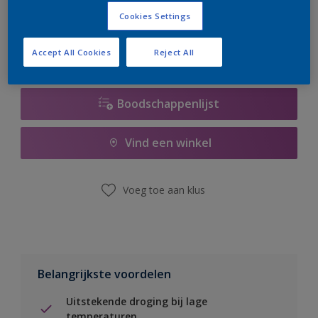
er hard aan om de voorraad aan te vullen.
Cookies Settings
Accept All Cookies
Reject All
Boodschappenlijst
Vind een winkel
Voeg toe aan klus
Belangrijkste voordelen
Uitstekende droging bij lage
temperaturen