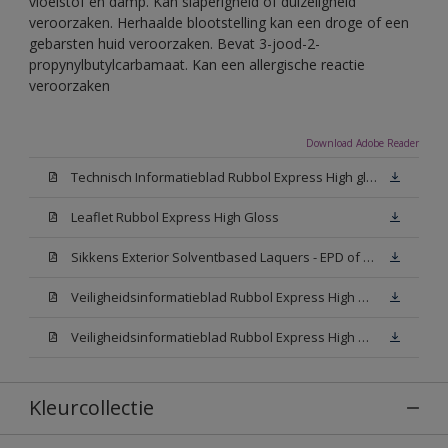
vloeistof en damp. Kan slaperigheid of duizeligheid
veroorzaken. Herhaalde blootstelling kan een droge of een
gebarsten huid veroorzaken. Bevat 3-jood-2-
propynylbutylcarbamaat. Kan een allergische reactie
veroorzaken
Download Adobe Reader
Technisch Informatieblad Rubbol Express High gloss (New Livery) (PDF)
Leaflet Rubbol Express High Gloss
Sikkens Exterior Solventbased Laquers - EPD of Milieuproductverklaring
Veiligheidsinformatieblad Rubbol Express High Gloss W05 (MSDS)
Veiligheidsinformatieblad Rubbol Express High Gloss N00 (MSDS)
Kleurcollectie