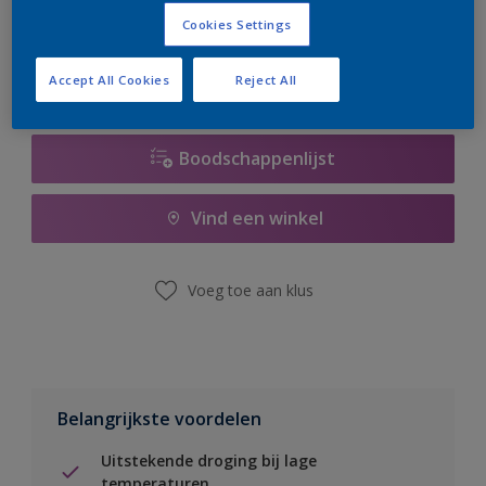
er hard aan om de voorraad aan te vullen.
Cookies Settings
Accept All Cookies
Reject All
Boodschappenlijst
Vind een winkel
Voeg toe aan klus
Belangrijkste voordelen
Uitstekende droging bij lage
temperaturen