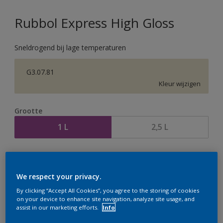
Rubbol Express High Gloss
Sneldrogend bij lage temperaturen
G3.07.81
Kleur wijzigen
Grootte
1 L
2,5 L
Aantal
Verfcalculator
Bereken
We respect your privacy.
By clicking “Accept All Cookies”, you agree to the storing of cookies
on your device to enhance site navigation, analyze site usage, and
assist in our marketing efforts.
Info
Op dit moment is het niet mogelijk dit product online
te bestellen. Houd de website in de gaten, we werken