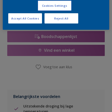
er hard aan om de voorraad aan te vullen.
Cookies Settings
Accept All Cookies
Reject All
Boodschappenlijst
Vind een winkel
Voeg toe aan klus
Belangrijkste voordelen
Uitstekende droging bij lage
temperaturen