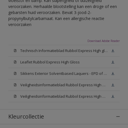
vloeistof en damp. Kan slaperigheid of duizeligheid
veroorzaken. Herhaalde blootstelling kan een droge of een
gebarsten huid veroorzaken. Bevat 3-jood-2-
propynylbutylcarbamaat. Kan een allergische reactie
veroorzaken
Download Adobe Reader
Technisch Informatieblad Rubbol Express High gloss (New Livery) (PDF)
Leaflet Rubbol Express High Gloss
Sikkens Exterior Solventbased Laquers - EPD of Milieuproductverklaring
Veiligheidsinformatieblad Rubbol Express High Gloss W05 (MSDS)
Veiligheidsinformatieblad Rubbol Express High Gloss N00 (MSDS)
Kleurcollectie