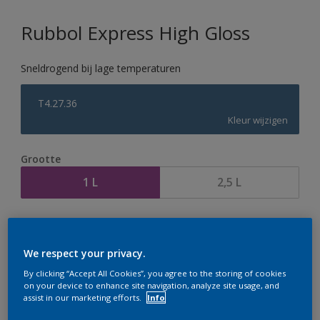
Rubbol Express High Gloss
Sneldrogend bij lage temperaturen
T4.27.36
Kleur wijzigen
Grootte
1 L
2,5 L
Aantal
Verfcalculator
Bereken
We respect your privacy.
By clicking “Accept All Cookies”, you agree to the storing of cookies
on your device to enhance site navigation, analyze site usage, and
assist in our marketing efforts.
Info
Op dit moment is het niet mogelijk dit product online
te bestellen. Houd de website in de gaten, we werken