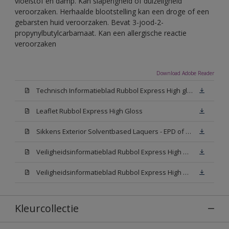
vloeistof en damp. Kan slaperigheid of duizeligheid
veroorzaken. Herhaalde blootstelling kan een droge of een
gebarsten huid veroorzaken. Bevat 3-jood-2-
propynylbutylcarbamaat. Kan een allergische reactie
veroorzaken
Download Adobe Reader
Technisch Informatieblad Rubbol Express High gloss (New Livery) (PDF)
Leaflet Rubbol Express High Gloss
Sikkens Exterior Solventbased Laquers - EPD of Milieuproductverklaring
Veiligheidsinformatieblad Rubbol Express High Gloss W05 (MSDS)
Veiligheidsinformatieblad Rubbol Express High Gloss N00 (MSDS)
Kleurcollectie