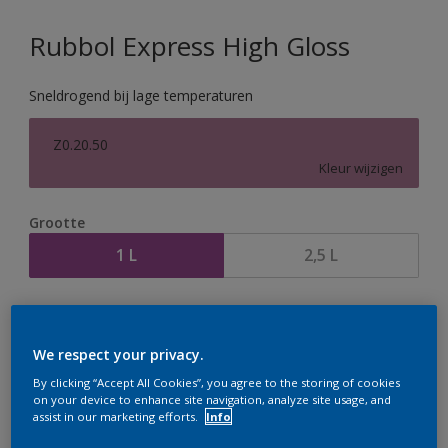
Rubbol Express High Gloss
Sneldrogend bij lage temperaturen
Z0.20.50
Kleur wijzigen
Grootte
1 L
2,5 L
Aantal
Verfcalculator
Bereken
We respect your privacy.
By clicking “Accept All Cookies”, you agree to the storing of cookies
on your device to enhance site navigation, analyze site usage, and
assist in our marketing efforts.
Info
Op dit moment is het niet mogelijk dit product online
te bestellen. Houd de website in de gaten, we werken