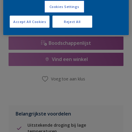
er hard aan om de voorraad aan te vullen.
Cookies Settings
Accept All Cookies
Reject All
Boodschappenlijst
Vind een winkel
Voeg toe aan klus
Belangrijkste voordelen
Uitstekende droging bij lage
temperaturen