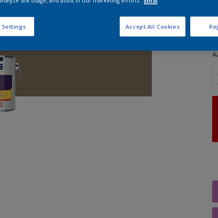
analyze site usage, and assist in our marketing efforts.
Info
G
 Settings
Accept All Cookies
Rej
A