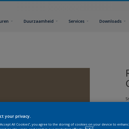
euren
Duurzaamheid
Services
Downloads
S
ct your privacy.
 “Accept All Cookies”, you agree to the storing of cookies on your device to enhanc