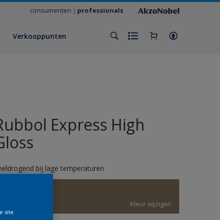
consumenten
professionals
Verkooppunten
Rubbol Express High
Gloss
neldrogend bij lage temperaturen
E8.15.44
Kleur wijzigen
e site