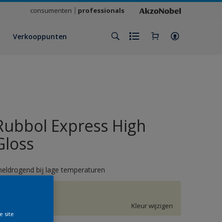
consumenten
professionals
Verkooppunten
Rubbol Express High
Gloss
neldrogend bij lage temperaturen
H2.07.87
Kleur wijzigen
e site