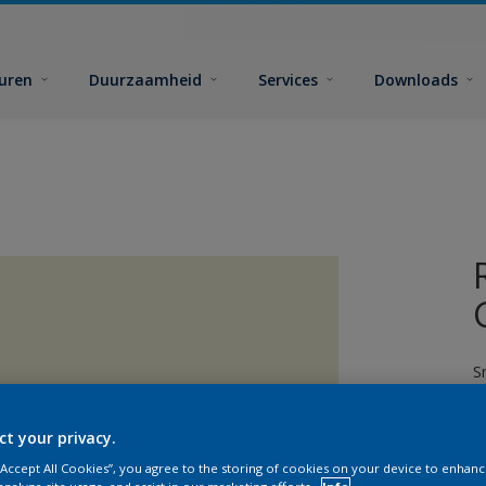
euren
Duurzaamheid
Services
Downloads
S
ct your privacy.
 “Accept All Cookies”, you agree to the storing of cookies on your device to enhanc