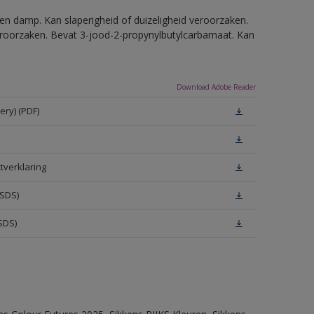
en damp. Kan slaperigheid of duizeligheid veroorzaken.
eroorzaken. Bevat 3-jood-2-propynylbutylcarbamaat. Kan
Download Adobe Reader
ery) (PDF)
tverklaring
MSDS)
SDS)