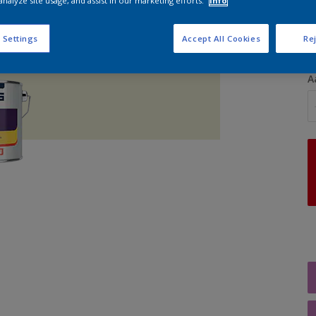
analyze site usage, and assist in our marketing efforts.
Info
G
 Settings
Accept All Cookies
Rej
A