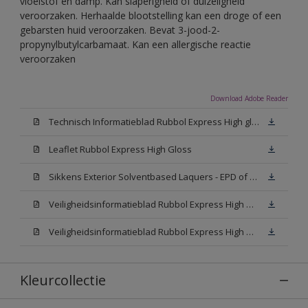
vloeistof en damp. Kan slaperigheid of duizeligheid
veroorzaken. Herhaalde blootstelling kan een droge of een
gebarsten huid veroorzaken. Bevat 3-jood-2-
propynylbutylcarbamaat. Kan een allergische reactie
veroorzaken
Download Adobe Reader
Technisch Informatieblad Rubbol Express High gloss (New Livery) (PDF)
Leaflet Rubbol Express High Gloss
Sikkens Exterior Solventbased Laquers - EPD of Milieuproductverklaring
Veiligheidsinformatieblad Rubbol Express High Gloss W05 (MSDS)
Veiligheidsinformatieblad Rubbol Express High Gloss N00 (MSDS)
Kleurcollectie