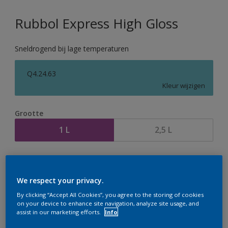
Rubbol Express High Gloss
Sneldrogend bij lage temperaturen
Q4.24.63
Kleur wijzigen
Grootte
1 L
2,5 L
Aantal
Verfcalculator
Bereken
We respect your privacy.
By clicking “Accept All Cookies”, you agree to the storing of cookies
on your device to enhance site navigation, analyze site usage, and
assist in our marketing efforts.
Info
Op dit moment is het niet mogelijk dit product online
te bestellen. Houd de website in de gaten, we werken