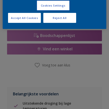
er hard aan om de voorraad aan te vullen.
Cookies Settings
Accept All Cookies
Reject All
Boodschappenlijst
Vind een winkel
Voeg toe aan klus
Belangrijkste voordelen
Uitstekende droging bij lage
temperaturen