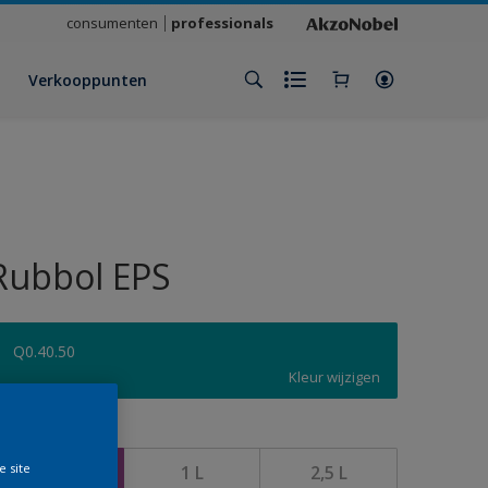
consumenten
professionals
Verkooppunten
Rubbol EPS
Q0.40.50
Kleur wijzigen
rootte
e site
500 ML
1 L
2,5 L