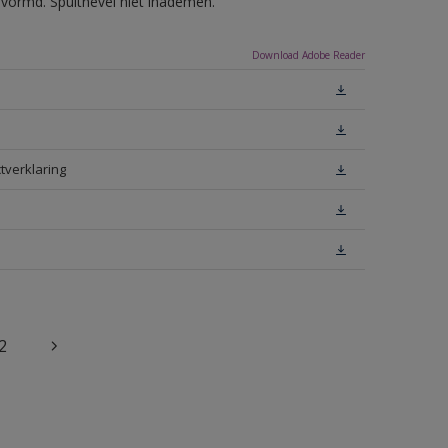
evormd. Spuitnevel niet inademen.
Download Adobe Reader
tverklaring
2