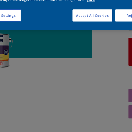
A
 Settings
Accept All Cookies
Rej