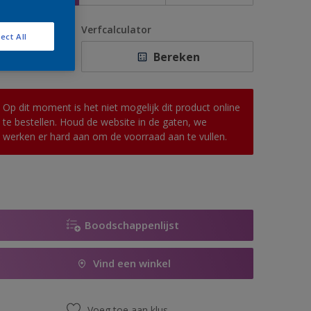
antal
Verfcalculator
ect All
Bereken
Op dit moment is het niet mogelijk dit product online
te bestellen. Houd de website in de gaten, we
werken er hard aan om de voorraad aan te vullen.
Boodschappenlijst
Vind een winkel
Voeg toe aan klus