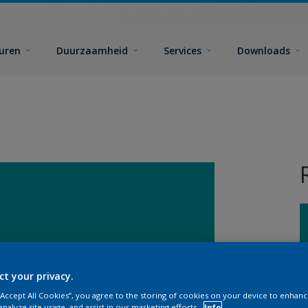
euren
Duurzaamheid
Services
Downloads
G
ct your privacy.
 “Accept All Cookies”, you agree to the storing of cookies on your device to enhanc
analyze site usage, and assist in our marketing efforts.
Info