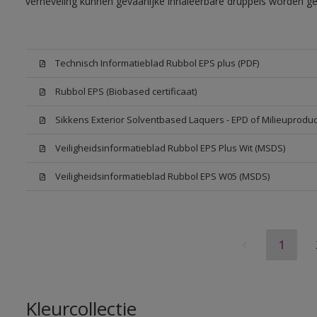
verneveling kunnen gevaarlijke inhaleerbare druppels worden g
Technisch Informatieblad Rubbol EPS plus (PDF)
Rubbol EPS (Biobased certificaat)
Sikkens Exterior Solventbased Laquers - EPD of Milieuproduc
Veiligheidsinformatieblad Rubbol EPS Plus Wit (MSDS)
Veiligheidsinformatieblad Rubbol EPS W05 (MSDS)
1
Kleurcollectie