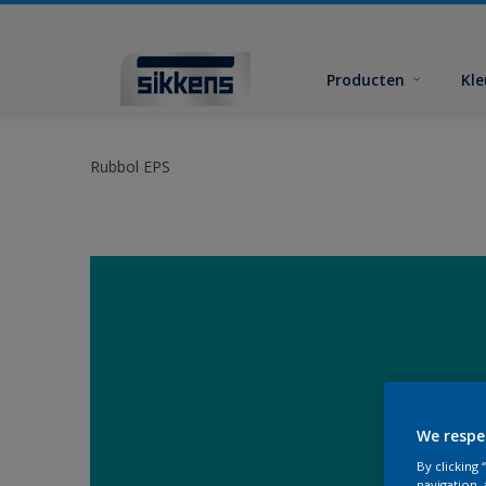
Producten
Kl
Rubbol EPS
We respe
By clicking
navigation, 