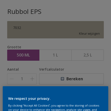
Rubbol EPS
7032
Kleur wijzigen
Grootte
500 ML
1 L
2,5 L
Aantal
Verfcalculator
Bereken
Op dit moment is het niet mogelijk dit product online
We respect your privacy.
te bestellen. Houd de website in de gaten, we werken
By clicking “Accept All Cookies”, you agree to the storing of cookies
er hard aan om de voorraad aan te vullen.
on your device to enhance site navigation, analyze site usage, and