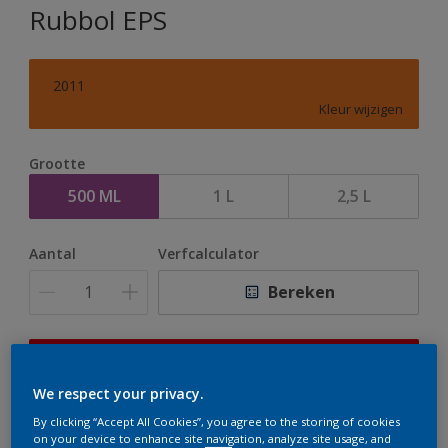
Rubbol EPS
2011
Kleur wijzigen
Grootte
500 ML
1 L
2,5 L
Aantal
Verfcalculator
Bereken
Op dit moment is het niet mogelijk dit product online
te bestellen. Houd de website in de gaten, we werken
We respect your privacy.
er hard aan om de voorraad aan te vullen.
By clicking “Accept All Cookies”, you agree to the storing of cookies
on your device to enhance site navigation, analyze site usage, and