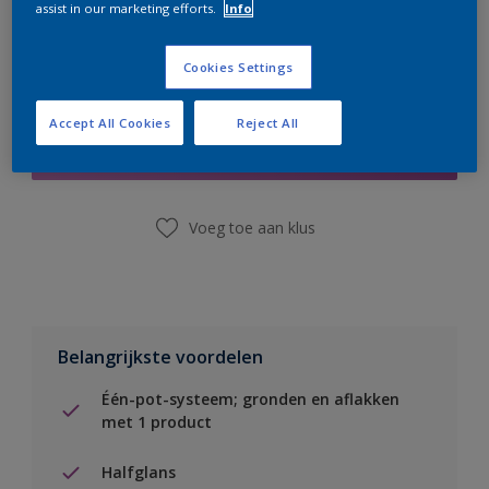
assist in our marketing efforts.
Info
Cookies Settings
Boodschappenlijst
Accept All Cookies
Reject All
Vind een winkel
Voeg toe aan klus
Belangrijkste voordelen
Één-pot-systeem; gronden en aflakken
met 1 product
Halfglans