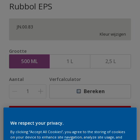
Rubbol EPS
JN.00.83
Kleur wijzigen
Grootte
500 ML
1 L
2,5 L
Aantal
Verfcalculator
Bereken
Op dit moment is het niet mogelijk dit product online
te bestellen. Houd de website in de gaten, we werken
We respect your privacy.
er hard aan om de voorraad aan te vullen.
By clicking “Accept All Cookies”, you agree to the storing of cookies
on your device to enhance site navigation, analyze site usage, and