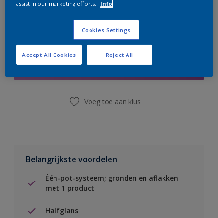
assist in our marketing efforts.
Info
Cookies Settings
Boodschappenlijst
Accept All Cookies
Reject All
Vind een winkel
Voeg toe aan klus
Belangrijkste voordelen
Één-pot-systeem; gronden en aflakken
met 1 product
Halfglans