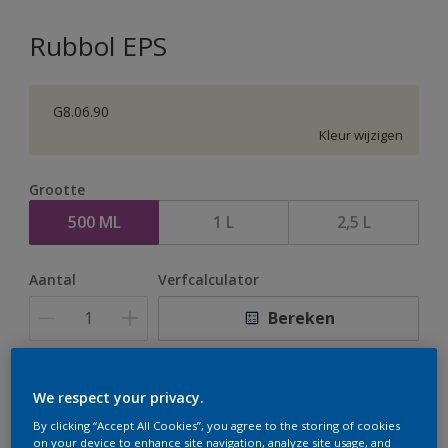
Rubbol EPS
G8.06.90
Kleur wijzigen
Grootte
500 ML
1 L
2,5 L
Aantal
Verfcalculator
Bereken
Op dit moment is het niet mogelijk dit product online
We respect your privacy.
te bestellen. Houd de website in de gaten, we werken
By clicking “Accept All Cookies”, you agree to the storing of cookies
er hard aan om de voorraad aan te vullen.
on your device to enhance site navigation, analyze site usage, and