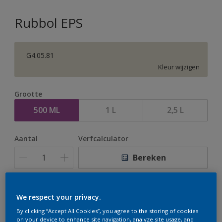
Rubbol EPS
G4.05.81
Kleur wijzigen
Grootte
500 ML
1 L
2,5 L
Aantal
Verfcalculator
Bereken
Op dit moment is het niet mogelijk dit product online
We respect your privacy.
te bestellen. Houd de website in de gaten, we werken
By clicking “Accept All Cookies”, you agree to the storing of cookies
er hard aan om de voorraad aan te vullen.
on your device to enhance site navigation, analyze site usage, and