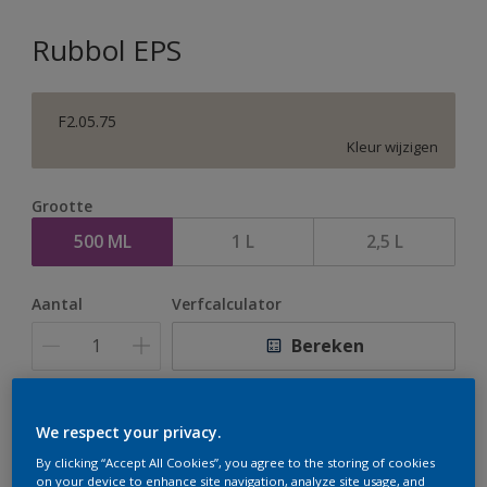
Rubbol EPS
F2.05.75
Kleur wijzigen
Grootte
500 ML
1 L
2,5 L
Aantal
Verfcalculator
Bereken
Op dit moment is het niet mogelijk dit product online
We respect your privacy.
te bestellen. Houd de website in de gaten, we werken
By clicking “Accept All Cookies”, you agree to the storing of cookies
er hard aan om de voorraad aan te vullen.
on your device to enhance site navigation, analyze site usage, and