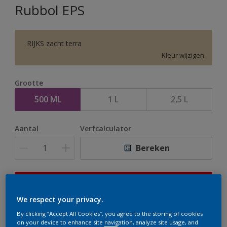
Rubbol EPS
RIJKS zacht terra
Kleur wijzigen
Grootte
500 ML
1 L
2,5 L
Aantal
Verfcalculator
Bereken
Op dit moment is het niet mogelijk dit product online
te bestellen. Houd de website in de gaten, we werken
We respect your privacy.
er hard aan om de voorraad aan te vullen.
By clicking “Accept All Cookies”, you agree to the storing of cookies
on your device to enhance site navigation, analyze site usage, and