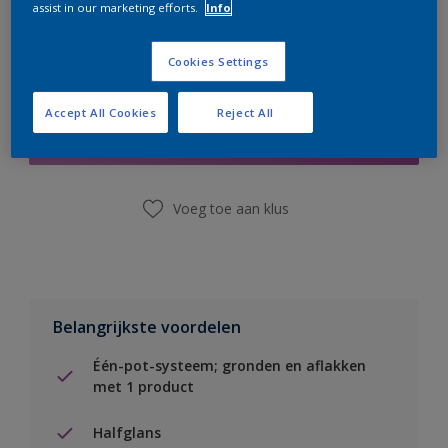
assist in our marketing efforts.
Info
Cookies Settings
Boodschappenlijst
Accept All Cookies
Reject All
Vind een winkel
Voeg toe aan klus
Belangrijkste voordelen
Één-pot-systeem; gronden en aflakken
met 1 product
Halfglans