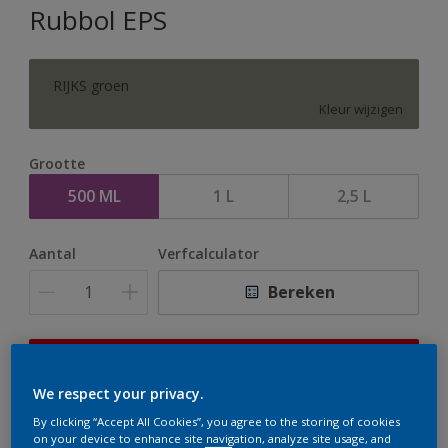
Rubbol EPS
RIJKS groen
Kleur wijzigen
Grootte
500 ML
1 L
2,5 L
Aantal
Verfcalculator
Bereken
Op dit moment is het niet mogelijk dit product online
te bestellen. Houd de website in de gaten, we werken
We respect your privacy.
er hard aan om de voorraad aan te vullen.
By clicking “Accept All Cookies”, you agree to the storing of cookies
on your device to enhance site navigation, analyze site usage, and