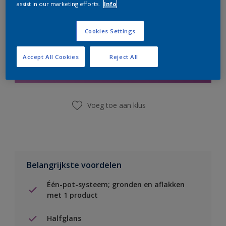
assist in our marketing efforts.
Info
Cookies Settings
Boodschappenlijst
Accept All Cookies
Reject All
Vind een winkel
Voeg toe aan klus
Belangrijkste voordelen
Één-pot-systeem; gronden en aflakken
met 1 product
Halfglans