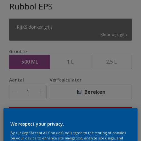
Rubbol EPS
RIJKS donker grijs
Kleur wijzigen
Grootte
500 ML
1 L
2,5 L
Aantal
Verfcalculator
Bereken
Op dit moment is het niet mogelijk dit product online
te bestellen. Houd de website in de gaten, we werken
We respect your privacy.
er hard aan om de voorraad aan te vullen.
By clicking “Accept All Cookies”, you agree to the storing of cookies
on your device to enhance site navigation, analyze site usage, and