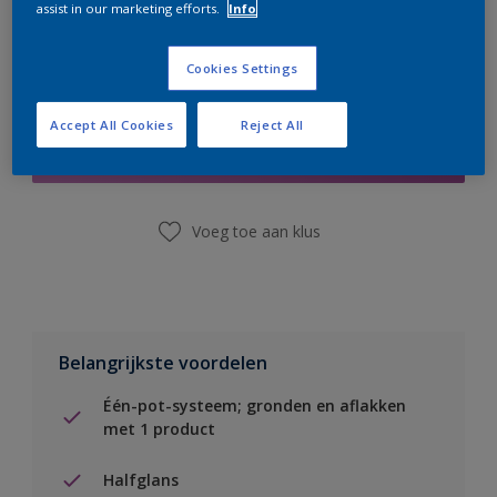
assist in our marketing efforts.
Info
Cookies Settings
Boodschappenlijst
Accept All Cookies
Reject All
Vind een winkel
Voeg toe aan klus
Belangrijkste voordelen
Één-pot-systeem; gronden en aflakken
met 1 product
Halfglans