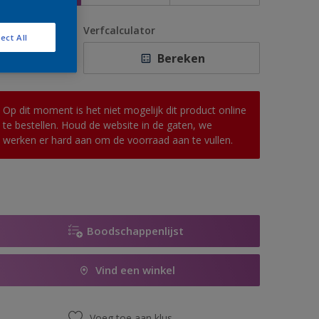
antal
Verfcalculator
ect All
Bereken
Op dit moment is het niet mogelijk dit product online
te bestellen. Houd de website in de gaten, we
werken er hard aan om de voorraad aan te vullen.
Boodschappenlijst
Vind een winkel
Voeg toe aan klus