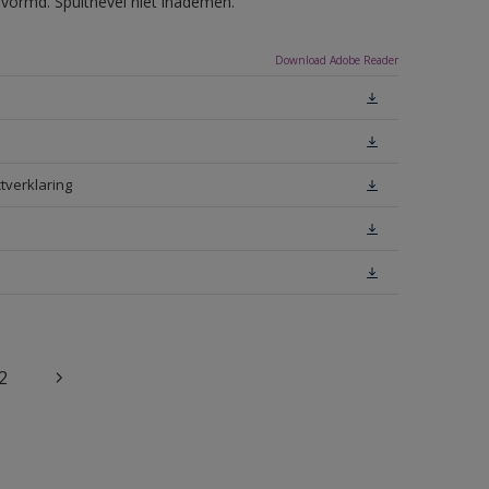
evormd. Spuitnevel niet inademen.
Download Adobe Reader
tverklaring
2