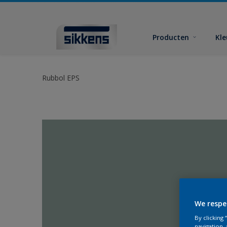
Producten
Kl
Rubbol EPS
We respe
By clicking
navigation, 