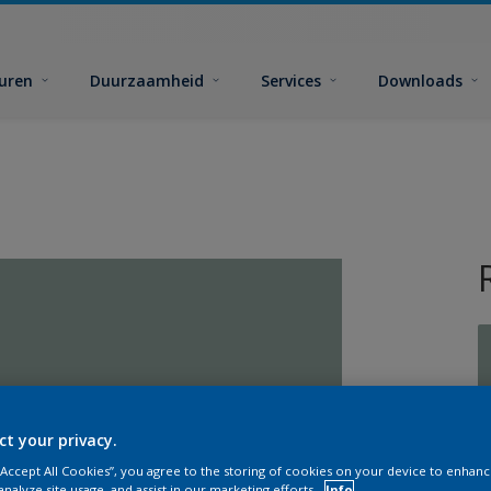
euren
Duurzaamheid
Services
Downloads
G
ct your privacy.
 “Accept All Cookies”, you agree to the storing of cookies on your device to enhanc
analyze site usage, and assist in our marketing efforts.
Info