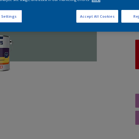
A
 Settings
Accept All Cookies
Rej