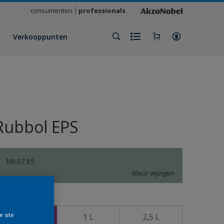
consumenten
professionals
Verkooppunten
Rubbol EPS
N0.07.65
Kleur wijzigen
rootte
e site
500 ML
1 L
2,5 L