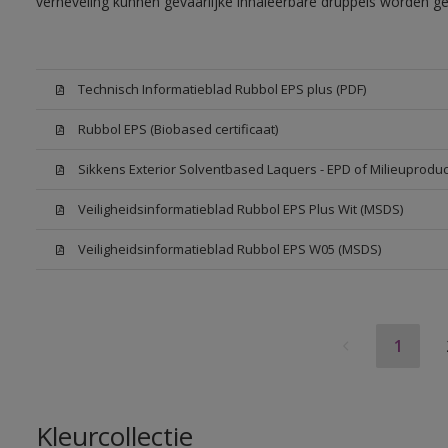
verneveling kunnen gevaarlijke inhaleerbare druppels worden g
Technisch Informatieblad Rubbol EPS plus (PDF)
Rubbol EPS (Biobased certificaat)
Sikkens Exterior Solventbased Laquers - EPD of Milieuproduc
Veiligheidsinformatieblad Rubbol EPS Plus Wit (MSDS)
Veiligheidsinformatieblad Rubbol EPS W05 (MSDS)
1
Kleurcollectie