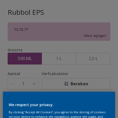
Rubbol EPS
Y2.10.77
Kleur wijzigen
Grootte
500 ML
1 L
2,5 L
Aantal
Verfcalculator
Bereken
Op dit moment is het niet mogelijk dit product online
We respect your privacy.
te bestellen. Houd de website in de gaten, we werken
By clicking “Accept All Cookies”, you agree to the storing of cookies
er hard aan om de voorraad aan te vullen.
on your device to enhance site navigation, analyze site usage, and