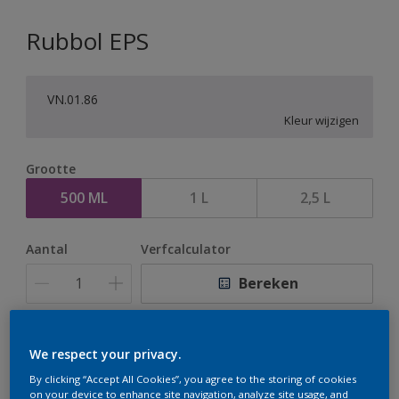
Rubbol EPS
VN.01.86
Kleur wijzigen
Grootte
500 ML
1 L
2,5 L
Aantal
Verfcalculator
Bereken
Op dit moment is het niet mogelijk dit product online
We respect your privacy.
te bestellen. Houd de website in de gaten, we werken
By clicking “Accept All Cookies”, you agree to the storing of cookies
er hard aan om de voorraad aan te vullen.
on your device to enhance site navigation, analyze site usage, and