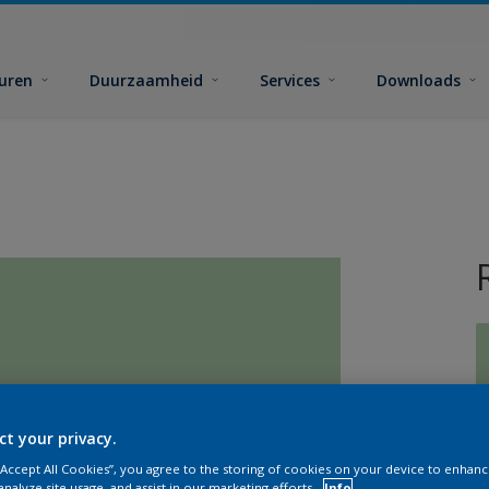
euren
Duurzaamheid
Services
Downloads
G
ct your privacy.
 “Accept All Cookies”, you agree to the storing of cookies on your device to enhanc
analyze site usage, and assist in our marketing efforts.
Info