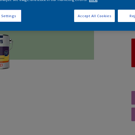
A
 Settings
Accept All Cookies
Rej