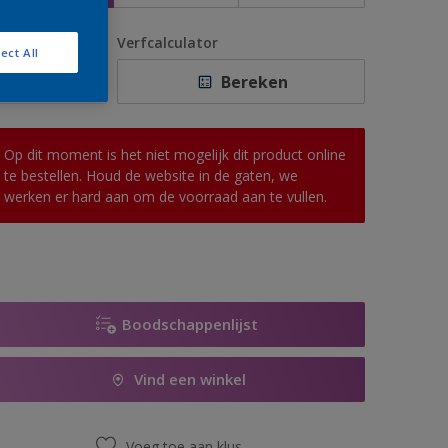
antal
Verfcalculator
ect All
Bereken
Op dit moment is het niet mogelijk dit product online
te bestellen. Houd de website in de gaten, we
werken er hard aan om de voorraad aan te vullen.
Boodschappenlijst
Vind een winkel
Voeg toe aan klus