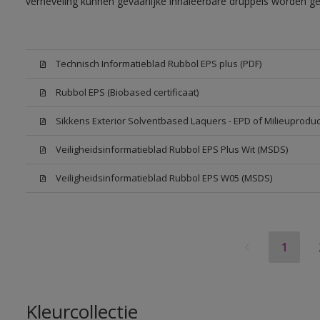
verneveling kunnen gevaarlijke inhaleerbare druppels worden g
Technisch Informatieblad Rubbol EPS plus (PDF)
Rubbol EPS (Biobased certificaat)
Sikkens Exterior Solventbased Laquers - EPD of Milieuproduc
Veiligheidsinformatieblad Rubbol EPS Plus Wit (MSDS)
Veiligheidsinformatieblad Rubbol EPS W05 (MSDS)
1
Kleurcollectie