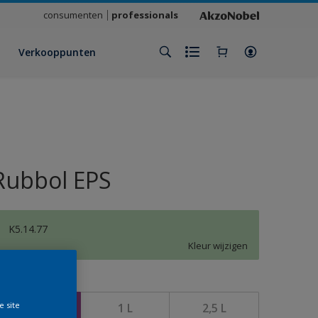
consumenten
professionals
Verkooppunten
Rubbol EPS
K5.14.77
Kleur wijzigen
rootte
e site
500 ML
1 L
2,5 L