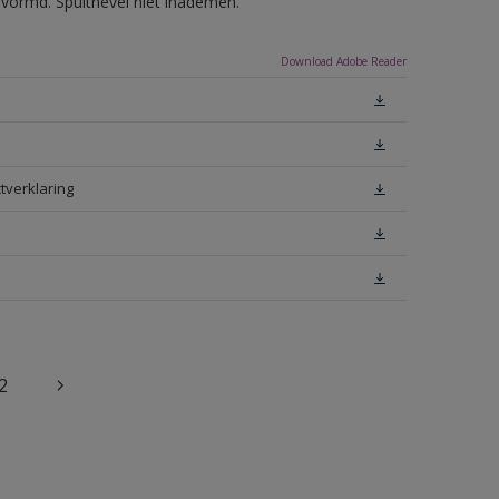
evormd. Spuitnevel niet inademen.
Download Adobe Reader
tverklaring
2