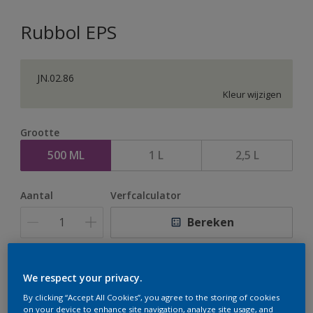
Rubbol EPS
JN.02.86
Kleur wijzigen
Grootte
500 ML
1 L
2,5 L
Aantal
Verfcalculator
Bereken
Op dit moment is het niet mogelijk dit product online
We respect your privacy.
te bestellen. Houd de website in de gaten, we werken
By clicking “Accept All Cookies”, you agree to the storing of cookies
er hard aan om de voorraad aan te vullen.
on your device to enhance site navigation, analyze site usage, and