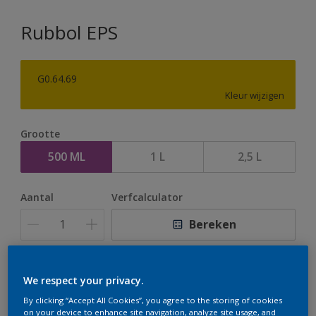
Rubbol EPS
G0.64.69
Kleur wijzigen
Grootte
500 ML
1 L
2,5 L
Aantal
Verfcalculator
Bereken
Op dit moment is het niet mogelijk dit product online
We respect your privacy.
te bestellen. Houd de website in de gaten, we werken
By clicking “Accept All Cookies”, you agree to the storing of cookies
er hard aan om de voorraad aan te vullen.
on your device to enhance site navigation, analyze site usage, and