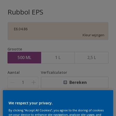
Rubbol EPS
E6.04.86
Kleur wijzigen
Grootte
500 ML
1 L
2,5 L
Aantal
Verfcalculator
Bereken
Op dit moment is het niet mogelijk dit product online
We respect your privacy.
te bestellen. Houd de website in de gaten, we werken
By clicking “Accept All Cookies”, you agree to the storing of cookies
er hard aan om de voorraad aan te vullen.
on your device to enhance site navigation, analyze site usage, and