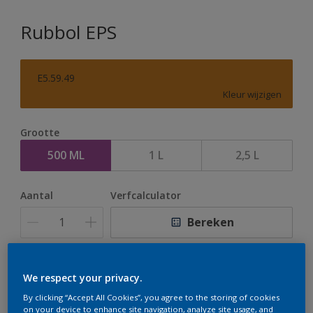
Rubbol EPS
E5.59.49
Kleur wijzigen
Grootte
500 ML
1 L
2,5 L
Aantal
Verfcalculator
Bereken
Op dit moment is het niet mogelijk dit product online
We respect your privacy.
te bestellen. Houd de website in de gaten, we werken
By clicking “Accept All Cookies”, you agree to the storing of cookies
er hard aan om de voorraad aan te vullen.
on your device to enhance site navigation, analyze site usage, and