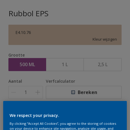
Rubbol EPS
E4.10.76
Kleur wijzigen
Grootte
500 ML
1 L
2,5 L
Aantal
Verfcalculator
Bereken
Op dit moment is het niet mogelijk dit product online
We respect your privacy.
te bestellen. Houd de website in de gaten, we werken
By clicking “Accept All Cookies”, you agree to the storing of cookies
er hard aan om de voorraad aan te vullen.
on your device to enhance site navigation, analyze site usage, and